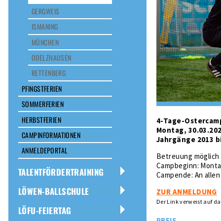
GERGWEIS
ISMANING
MÜNCHEN
ODELZHAUSEN
RETTENBERG
PFINGSTFERIEN
SOMMERFERIEN
HERBSTFERIEN
4-Tage-Ostercam
Montag, 30.03.202
CAMPINFORMATIONEN
Jahrgänge 2013 b
ANMELDEPORTAL
Betreuung möglich 
Campbeginn: Montag
TALENTFÖRDERTRAINING
Campende: An alle
LÖWEN-BALLSCHULE
ZUR ANMELDUNG
Der Link verweist auf d
LÖFU-FEIERTAG
PREIS