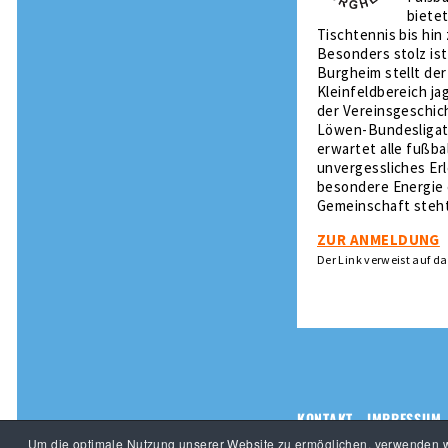
biete
Tischtennis bis hin
Besonders stolz ist
Burgheim stellt der
Kleinfeldbereich ja
der Vereinsgeschic
Löwen-Bundesligat
erwartet alle fußb
unvergessliches Erl
besondere Energie e
Gemeinschaft steht
ZUR ANMELDUNG
Der Link verweist auf d
KONTAKT
IMPRESSUM
Um die optimale Nutzung unserer Website zu ermöglichen, verwenden wi