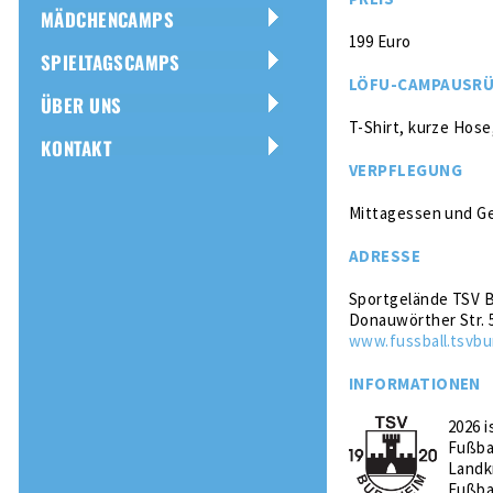
MÄDCHENCAMPS
199 Euro
SPIELTAGSCAMPS
LÖFU-CAMPAUSR
ÜBER UNS
T-Shirt, kurze Hose
KONTAKT
VERPFLEGUNG
Mittagessen und Ge
ADRESSE
Sportgelände TSV 
Donauwörther Str. 
www.fussball.tsvbu
INFORMATIONEN
2026 
Fußba
Landk
Fußbal