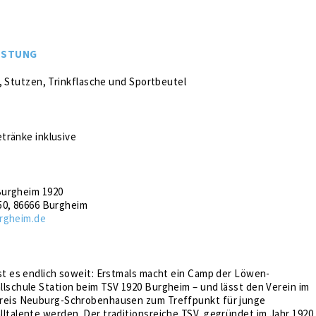
ÜSTUNG
, Stutzen, Trinkflasche und Sportbeutel
tränke inklusive
Burgheim 1920
50, 86666 Burgheim
rgheim.de
ist es endlich soweit: Erstmals macht ein Camp der Löwen-
llschule Station beim TSV 1920 Burgheim – und lässt den Verein im
reis Neuburg-Schrobenhausen zum Treffpunkt für junge
ltalente werden. Der traditionsreiche TSV, gegründet im Jahr 1920