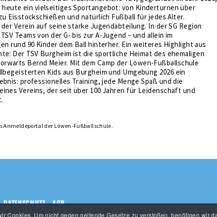
t heute ein vielseitiges Sportangebot: von Kinderturnen über
 zu Eisstockschießen und natürlich Fußball für jedes Alter.
 der Verein auf seine starke Jugendabteilung. In der SG Region
 TSV Teams von der G- bis zur A-Jugend – und allein im
gen rund 90 Kinder dem Ball hinterher. Ein weiteres Highlight aus
hte: Der TSV Burgheim ist die sportliche Heimat des ehemaligen
orwarts Bernd Meier. Mit dem Camp der Löwen-Fußballschule
allbegeisterten Kids aus Burgheim und Umgebung 2026 ein
ebnis: professionelles Training, jede Menge Spaß und die
ines Vereins, der seit über 100 Jahren für Leidenschaft und
.
as Anmeldeportal der Löwen-Fußballschule.
DATENSCHUTZ
AGB
r Cookies. Um nicht gegen geltende Gesetze zu verstoßen, benötigen wir da